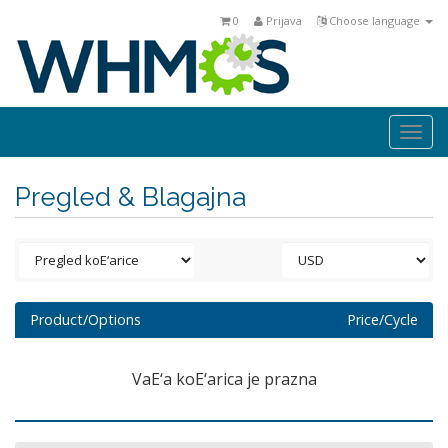
0
Prijava
Choose language
Togg
navi
Pregled & Blagajna
Product/Options
Price/Cycle
VaΕ‘a koΕ‘arica je prazna