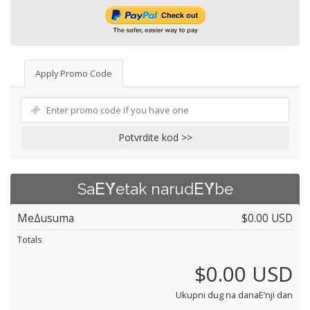
Apply Promo Code
Potvrdite kod >>
SaΕΎetak narudΕΎbe
MeΔusuma
$0.00 USD
Totals
$0.00 USD
Ukupni dug na danaΕ‘nji dan