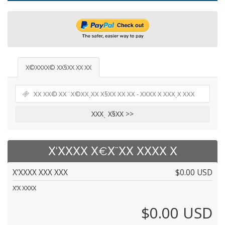
Χ©ΧΧΧΧ© ΧΧ§ΧΧ ΧΧ ΧΧ
ΧΧΧͺ Χ§ΧΧ >>
Χ‘ΧΧΧΧ Χ€Χ¨ΧΧ ΧΧΧΧ Χ
Χ‘ΧΧΧΧ ΧΧΧ ΧΧΧ
$0.00 USD
Χ‘Χ ΧΧΧΧ
$0.00 USD