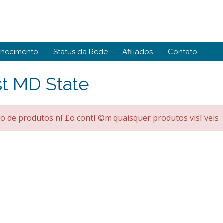
nhecimento
Status da Rede
Afiliados
Contato
st MD State
o de produtos nΓ£o contΓ©m quaisquer produtos visΓ­veis