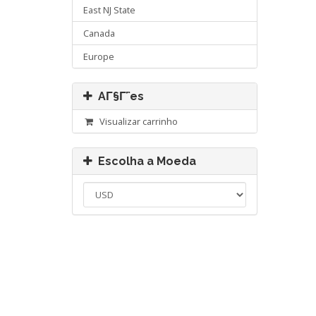
East NJ State
Canada
Europe
AΓ§Γ΅es
Visualizar carrinho
Escolha a Moeda