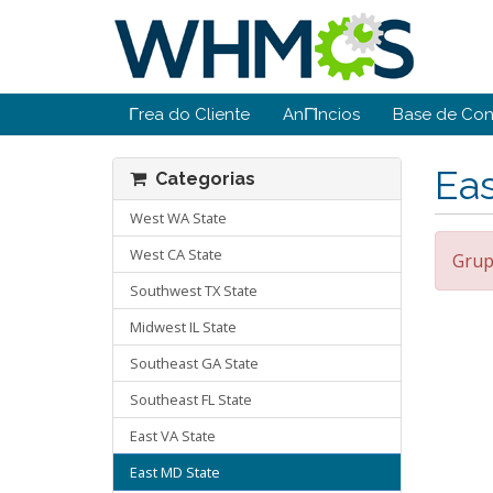
Γrea do Cliente
AnΓΊncios
Base de Co
Ea
Categorias
West WA State
West CA State
Grup
Southwest TX State
Midwest IL State
Southeast GA State
Southeast FL State
East VA State
East MD State