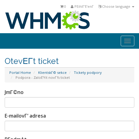
0
PΕihlΓ‘Ε‘enΓ­
Choose language
Togg
navi
OtevΕΓ­t ticket
Portal Home
KlientskΓ© sekce
Tickety podpory
Podpora - ZaloΕΎit novΓ½ ticket
JmΓ©no
E-mailovΓ‘ adresa