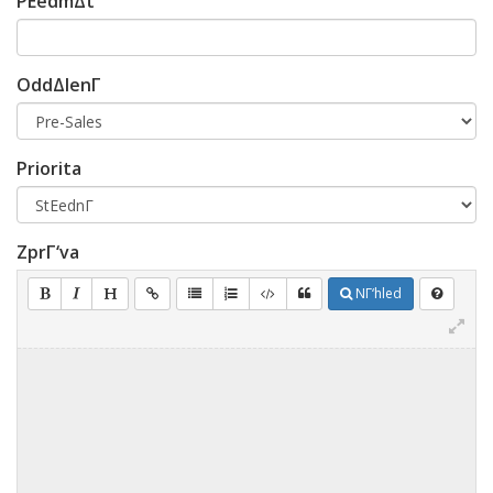
PΕedmΔt
OddΔlenΓ­
Priorita
ZprΓ‘va
NΓ‘hled