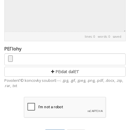
lines: 0 words: 0
saved
PΕΓ­lohy
PovolenΓ© koncovky souborΕ―: .jpg, .gif, .jpeg, .png, .pdf, .docx, .zip,
.rar, .txt