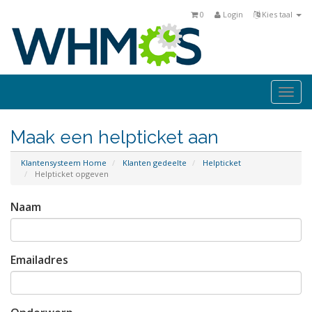
0
Login
Kies taal
Togg
navi
Maak een helpticket aan
Klantensysteem Home
Klanten gedeelte
Helpticket
Helpticket opgeven
Naam
Emailadres