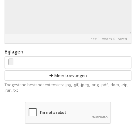
lines: 0 words: 0
saved
Bijlagen
Meer toevoegen
Toegestane bestandsextensies: .jpg, .gif, .jpeg, .png, .pdf, .docx, .zip,
.rar, .txt