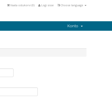
Vaata ostukorvi (
0
)
Logi sisse
Choose language
Konto