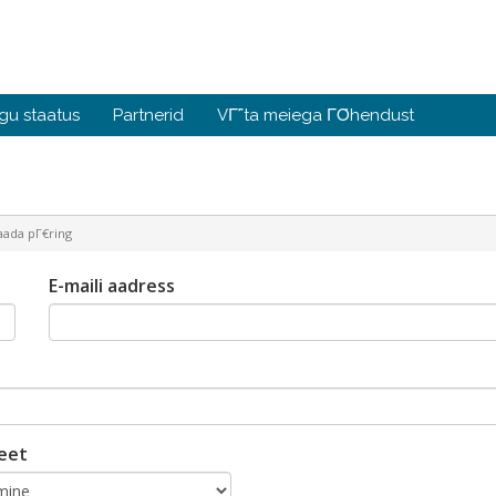
gu staatus
Partnerid
VΓ΅ta meiega ΓΌhendust
ada pΓ€ring
E-maili aadress
teet