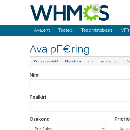
Avaleht
Teated
Teadmistebaas
VΓ΅r
Ava pΓ€ring
Portaali avaleht
Kliendi ala
Klienditoe pΓ€ringud
Sa
Nimi
Pealkiri
Osakond
Priori