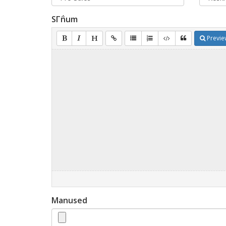
SΓ΅num
Previe
Manused