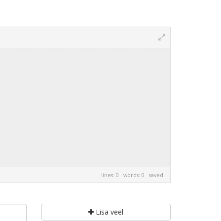
lines: 0 words: 0
saved
Lisa veel