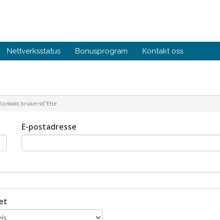
Nettverksstatus
Bonusprogram
Kontakt oss
ontakt brukerstΓΈtte
E-postadresse
et