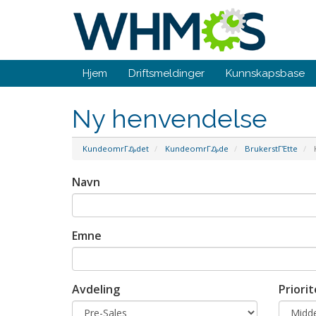
Hjem
Driftsmeldinger
Kunnskapsbase
Ny henvendelse
KundeomrΓ₯det
KundeomrΓ₯de
BrukerstΓΈtte
K
Navn
Emne
Avdeling
Priorit