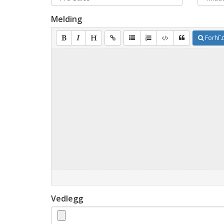
Melding
ForhΓ₯
Vedlegg