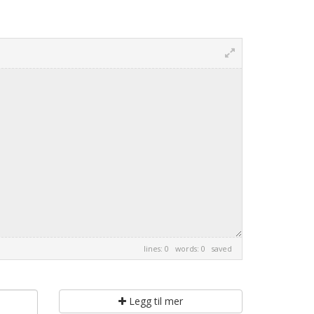
lines: 0 words: 0
saved
Legg til mer