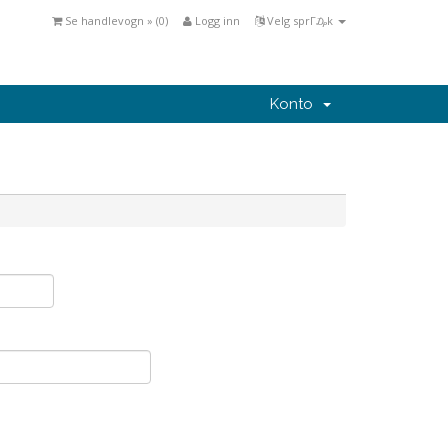
Se handlevogn » (
0
)
Logg inn
Velg sprΓ₯k
Konto