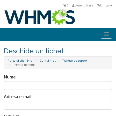
0
Autentificare
Limba
Togg
navi
Deschide un tichet
Portalul clienΘilor
Contul meu
Tichete de suport
Trimite tichetul
Nume
Adresa e-mail