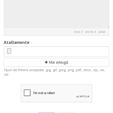
lines: 0 words: 0
salvat
AtaΘamente
Mai adaugΔ
Tipuri de fiΘiere acceptate: .jpg, .gif, .jpeg, .png, .pdf, .docx, .zip, .rar,
.txt