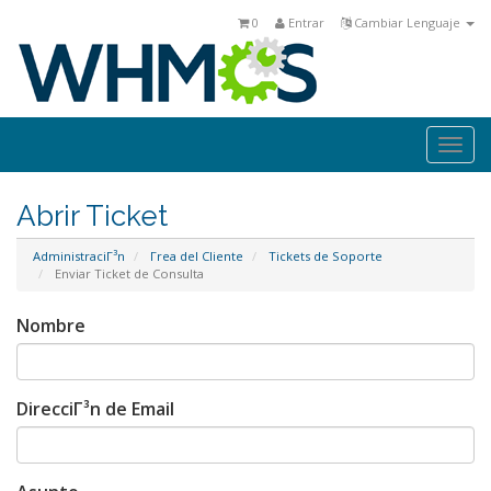
0
Entrar
Cambiar Lenguaje
Togg
navi
Abrir Ticket
AdministraciΓ³n
Γrea del Cliente
Tickets de Soporte
Enviar Ticket de Consulta
Nombre
DirecciΓ³n de Email