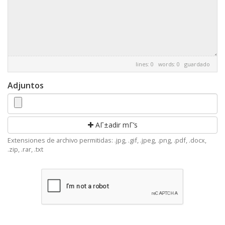
lines: 0 words: 0
guardado
Adjuntos
AΓ±adir mΓ‘s
Extensiones de archivo permitidas: .jpg, .gif, .jpeg, .png, .pdf, .docx,
.zip, .rar, .txt