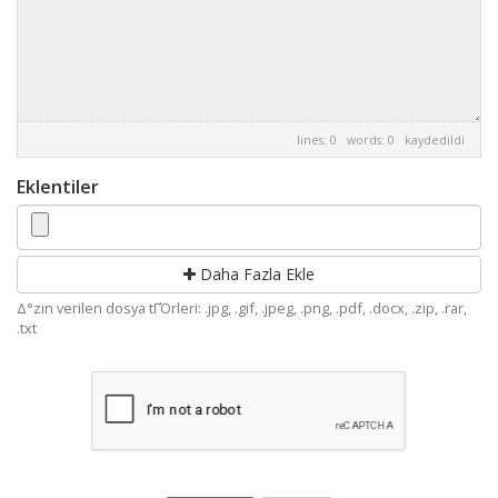
lines: 0 words: 0
kaydedildi
Eklentiler
Daha Fazla Ekle
Δ°zin verilen dosya tΓΌrleri: .jpg, .gif, .jpeg, .png, .pdf, .docx, .zip, .rar,
.txt