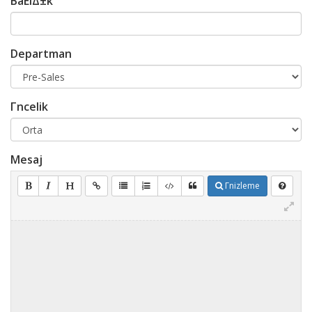
BaΕlΔ±k
Departman
Γncelik
Mesaj
Γnizleme