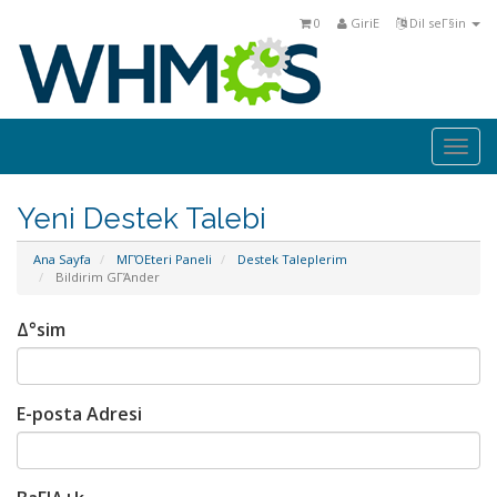
0
GiriΕ
Dil seΓ§in
Togg
navi
Yeni Destek Talebi
Ana Sayfa
MΓΌΕteri Paneli
Destek Taleplerim
Bildirim GΓΆnder
Δ°sim
E-posta Adresi