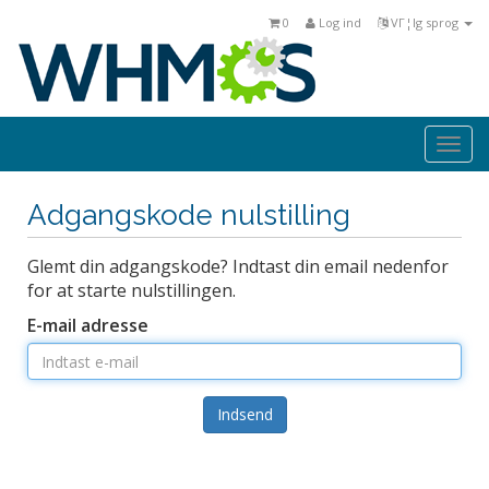
0
Log ind
VΓ¦lg sprog
Togg
navi
Adgangskode nulstilling
Glemt din adgangskode? Indtast din email nedenfor
for at starte nulstillingen.
E-mail adresse
Indsend