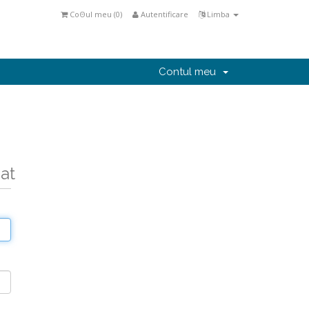
CoΘul meu (
0
)
Autentificare
Limba
Contul meu
nat