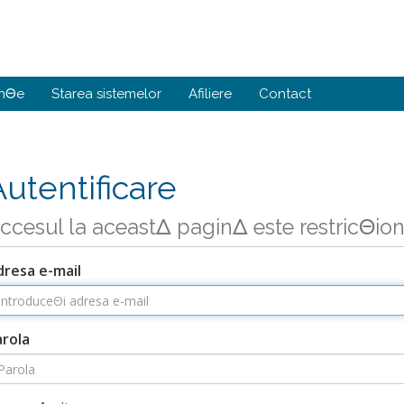
nΘe
Starea sistemelor
Afiliere
Contact
Autentificare
ccesul la aceastΔ paginΔ este restricΘio
dresa e-mail
arola