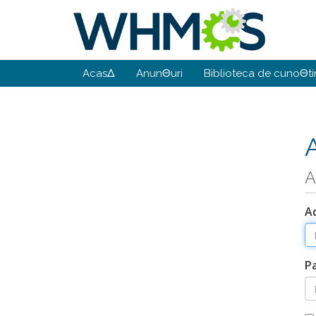
AcasΔ
AnunΘuri
Biblioteca de cunoΘti
A
A
P