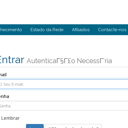
nhecimento
Estado da Rede
Afiliados
Contacte-nos
Entrar
AutenticaΓ§Γ£o NecessΓ‘ria
ail
enha
Lembrar