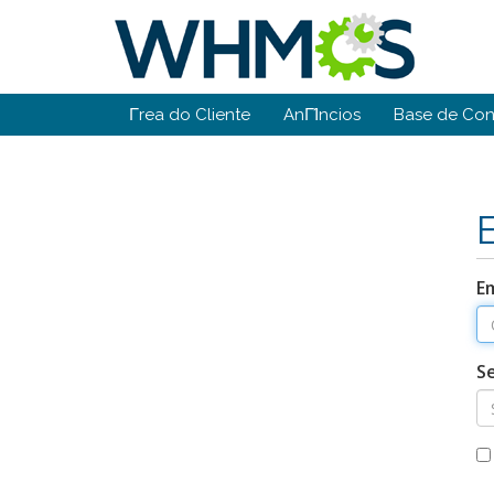
Γrea do Cliente
AnΓΊncios
Base de Co
Em
S